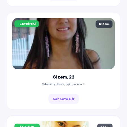
ÇEVRIMIÇI
12,4 km
Gizem, 22
Vibe'ım yüksek, bekliyorum ✨
Sohbete Gir
YAZIYOR...