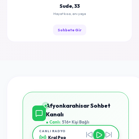
Sude, 33
Hayat kısa, anı yaşa
Sohbete Gir
Afyonkarahisar Sohbet
Kanalı
● Canlı:
516+ Kişi Bağlı
CANLI RADYO
Kral Pop