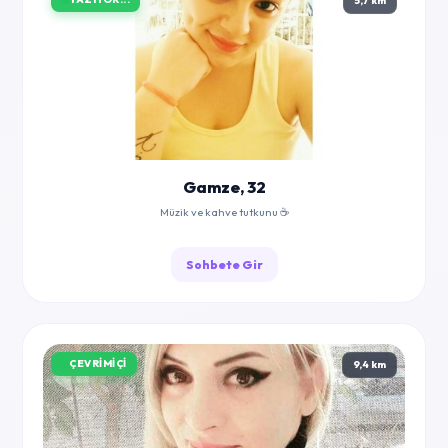
5,7 km
Gamze, 32
Müzik ve kahve tutkunu ☕
Sohbete Gir
ÇEVRIMIÇI
9,4 km