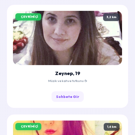
ÇEVRIMIÇI
3,2 km
Zeynep, 19
Müzik ve kahve tutkunu ☕
Sohbete Gir
ÇEVRIMIÇI
1,6 km