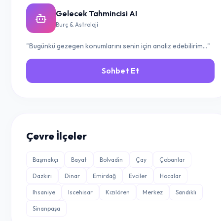
Gelecek Tahmincisi AI
Burç & Astroloji
"Bugünkü gezegen konumlarını senin için analiz edebilirim..."
Sohbet Et
Çevre İlçeler
Başmakçı
Bayat
Bolvadin
Çay
Çobanlar
Dazkırı
Dinar
Emirdağ
Evciler
Hocalar
Ihsaniye
Iscehisar
Kızılören
Merkez
Sandıklı
Sinanpaşa