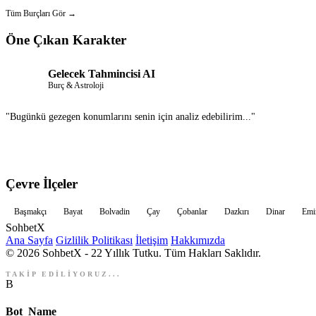
Tüm Burçları Gör →
Öne Çıkan Karakter
Gelecek Tahmincisi AI
Burç & Astroloji
"Bugünkü gezegen konumlarını senin için analiz edebilirim..."
Çevre İlçeler
Başmakçı
Bayat
Bolvadin
Çay
Çobanlar
Dazkırı
Dinar
Emi
Sohbet
X
Ana Sayfa
Gizlilik Politikası
İletişim
Hakkımızda
© 2026 SohbetX - 22 Yıllık Tutku. Tüm Hakları Saklıdır.
TAKİP EDİLİYORUZ...
B
Bot_Name