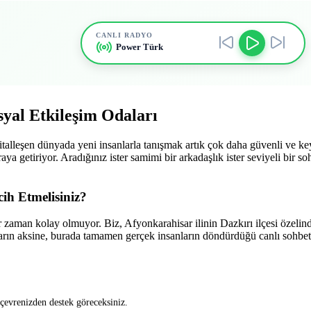
CANLI RADYO
Power Türk
syal Etkileşim Odaları
ijitalleşen dünyada yeni insanlarla tanışmak artık çok daha güvenli ve ke
raya getiriyor. Aradığınız ister samimi bir arkadaşlık ister seviyeli bir 
ih Etmelisiniz?
aman kolay olmuyor. Biz, Afyonkarahisar ilinin Dazkırı ilçesi özelindek
ların aksine, burada tamamen gerçek insanların döndürdüğü canlı sohbet
 çevrenizden destek göreceksiniz.