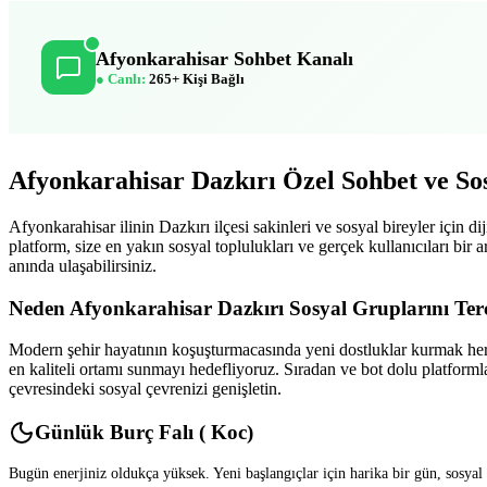
Afyonkarahisar Sohbet Kanalı
● Canlı:
265+ Kişi Bağlı
Afyonkarahisar Dazkırı Özel Sohbet ve So
Afyonkarahisar ilinin Dazkırı ilçesi sakinleri ve sosyal bireyler için d
platform, size en yakın sosyal toplulukları ve gerçek kullanıcıları bir a
anında ulaşabilirsiniz.
Neden Afyonkarahisar Dazkırı Sosyal Gruplarını Terc
Modern şehir hayatının koşuşturmacasında yeni dostluklar kurmak her z
en kaliteli ortamı sunmayı hedefliyoruz. Sıradan ve bot dolu platform
çevresindeki sosyal çevrenizi genişletin.
Günlük Burç Falı ( Koc)
Bugün enerjiniz oldukça yüksek. Yeni başlangıçlar için harika bir gün, sosyal