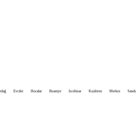
Sohbet Et
rdağ
Evciler
Hocalar
Ihsaniye
Iscehisar
Kızılören
Merkez
Sandı