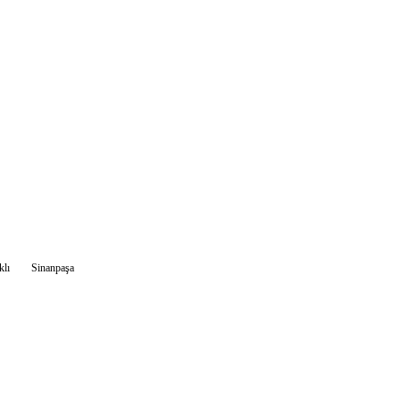
klı
Sinanpaşa