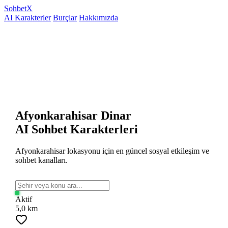
Sohbet
X
AI Karakterler
Burçlar
Hakkımızda
Afyonkarahisar Dinar
AI Sohbet Karakterleri
Afyonkarahisar lokasyonu için en güncel sosyal etkileşim ve
sohbet kanalları.
Aktif
5,0 km