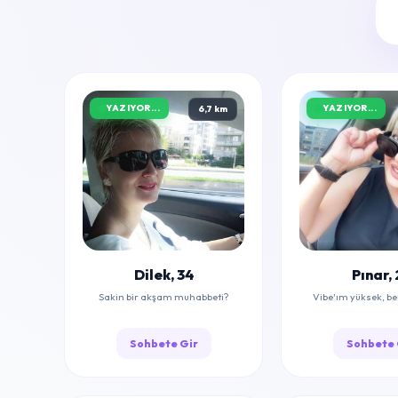
YAZIYOR...
YAZIYOR...
6,7 km
Dilek, 34
Pınar, 
Sakin bir akşam muhabbeti?
Vibe'ım yüksek, b
Sohbete Gir
Sohbete 