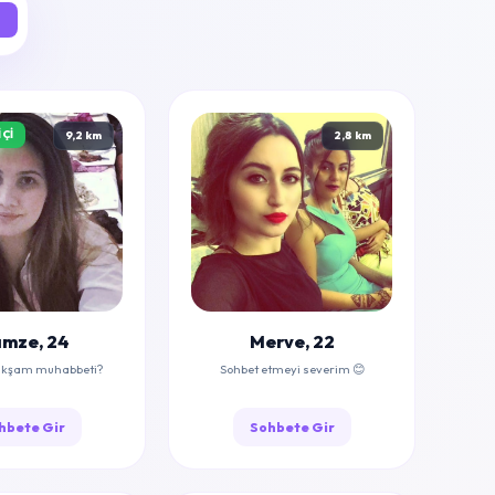
ÇI
9,2 km
2,8 km
mze, 24
Merve, 22
 akşam muhabbeti?
Sohbet etmeyi severim 😊
hbete Gir
Sohbete Gir