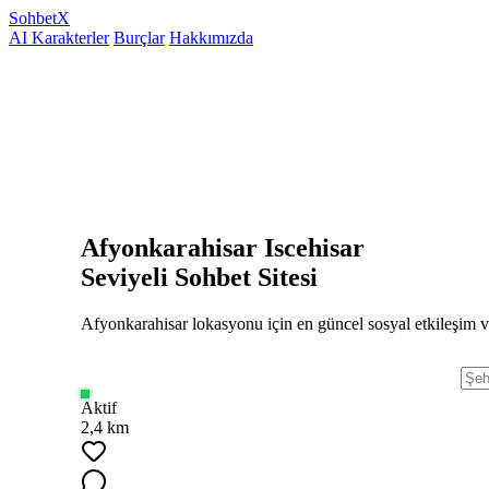
Sohbet
X
AI Karakterler
Burçlar
Hakkımızda
Afyonkarahisar Iscehisar
Seviyeli Sohbet Sitesi
Afyonkarahisar lokasyonu için en güncel sosyal etkileşim v
Aktif
2,4 km