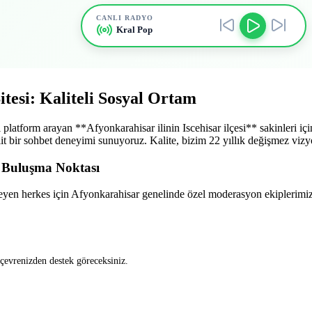
CANLI RADYO
Kral Pop
itesi: Kaliteli Sosyal Ortam
atform arayan **Afyonkarahisar ilinin Iscehisar ilçesi** sakinleri için 
n elit bir sohbet deneyimi sunuyoruz. Kalite, bizim 22 yıllık değişmez vi
n Buluşma Noktası
yen herkes için Afyonkarahisar genelinde özel moderasyon ekiplerimizle
 çevrenizden destek göreceksiniz.