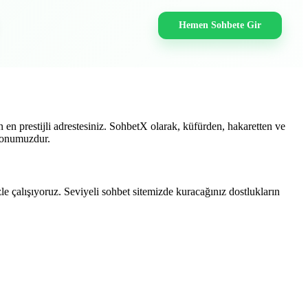
Hemen Sohbete Gir
en prestijli adrestesiniz. SohbetX olarak, küfürden, hakaretten ve
zyonumuzdur.
 çalışıyoruz. Seviyeli sohbet sitemizde kuracağınız dostlukların