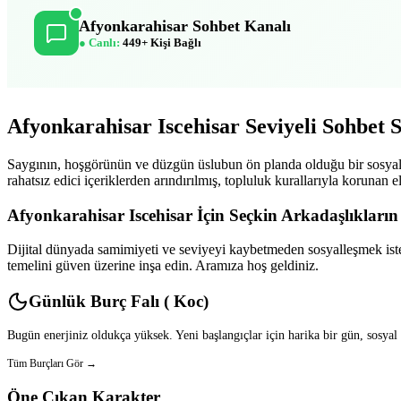
Afyonkarahisar Sohbet Kanalı
● Canlı:
449+ Kişi Bağlı
Afyonkarahisar Iscehisar Seviyeli Sohbet S
Saygının, hoşgörünün ve düzgün üslubun ön planda olduğu bir sosyal pl
rahatsız edici içeriklerden arındırılmış, topluluk kurallarıyla koruna
Afyonkarahisar Iscehisar İçin Seçkin Arkadaşlıkları
Dijital dünyada samimiyeti ve seviyeyi kaybetmeden sosyalleşmek iste
temelini güven üzerine inşa edin. Aramıza hoş geldiniz.
Günlük Burç Falı ( Koc)
Bugün enerjiniz oldukça yüksek. Yeni başlangıçlar için harika bir gün, sosyal
Tüm Burçları Gör →
Öne Çıkan Karakter