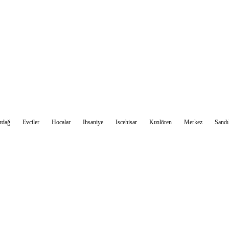
Sohbet Et
rdağ
Evciler
Hocalar
Ihsaniye
Iscehisar
Kızılören
Merkez
Sandı