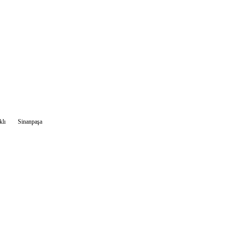
klı
Sinanpaşa