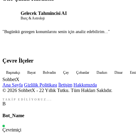
Gelecek Tahmincisi AI
Burç & Astroloji
"Bugünkü gezegen konumlarını senin için analiz edebilirim..."
Çevre İlçeler
Başmakçı
Bayat
Bolvadin
Çay
Çobanlar
Dazkırı
Dinar
Emi
Sohbet
X
Ana Sayfa
Gizlilik Politikası
İletişim
Hakkımızda
© 2026 SohbetX - 22 Yıllık Tutku. Tüm Hakları Saklıdır.
TAKİP EDİLİYORUZ...
B
Bot_Name
Çevrimiçi