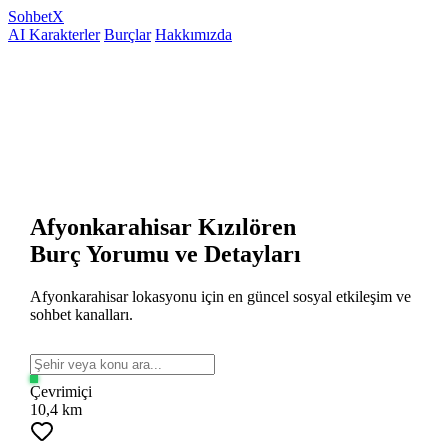
Sohbet
X
AI Karakterler
Burçlar
Hakkımızda
Afyonkarahisar Kızılören
Burç Yorumu ve Detayları
Afyonkarahisar lokasyonu için en güncel sosyal etkileşim ve
sohbet kanalları.
Çevrimiçi
10,4 km