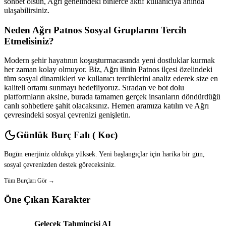
sohbet olsun, Ağrı genelindeki binlerce aktif kullanıcıya anında
ulaşabilirsiniz.
Neden Ağrı Patnos Sosyal Gruplarını Tercih
Etmelisiniz?
Modern şehir hayatının koşuşturmacasında yeni dostluklar kurmak
her zaman kolay olmuyor. Biz, Ağrı ilinin Patnos ilçesi özelindeki
tüm sosyal dinamikleri ve kullanıcı tercihlerini analiz ederek size en
kaliteli ortamı sunmayı hedefliyoruz. Sıradan ve bot dolu
platformların aksine, burada tamamen gerçek insanların döndürdüğü
canlı sohbetlere şahit olacaksınız. Hemen aramıza katılın ve Ağrı
çevresindeki sosyal çevrenizi genişletin.
Günlük Burç Falı ( Koc)
Bugün enerjiniz oldukça yüksek. Yeni başlangıçlar için harika bir gün,
sosyal çevrenizden destek göreceksiniz.
Tüm Burçları Gör →
Öne Çıkan Karakter
Gelecek Tahmincisi AI