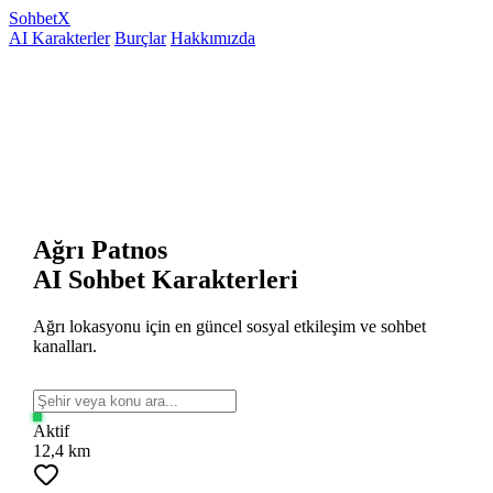
Sohbet
X
AI Karakterler
Burçlar
Hakkımızda
Ağrı Patnos
AI Sohbet Karakterleri
Ağrı lokasyonu için en güncel sosyal etkileşim ve sohbet
kanalları.
Aktif
12,4 km