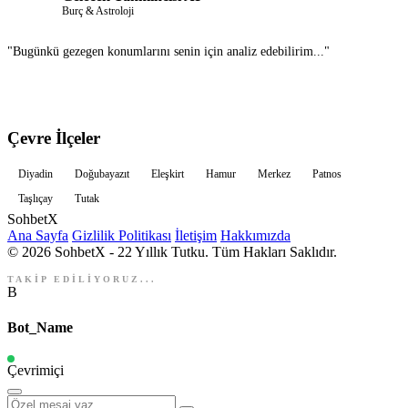
Burç & Astroloji
"Bugünkü gezegen konumlarını senin için analiz edebilirim..."
Sohbet Et
Çevre İlçeler
Diyadin
Doğubayazıt
Eleşkirt
Hamur
Merkez
Patnos
Taşlıçay
Tutak
Sohbet
X
Ana Sayfa
Gizlilik Politikası
İletişim
Hakkımızda
© 2026 SohbetX - 22 Yıllık Tutku. Tüm Hakları Saklıdır.
TAKİP EDİLİYORUZ...
B
Bot_Name
Çevrimiçi