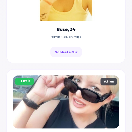
Buse, 34
Hayat kısa, anı yaşa
Sohbete Gir
AKTIF
6,8 km