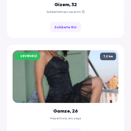
Gizem, 32
Sohbet etmeyi severim 😊
Sohbete Gir
ÇEVRIMIÇI
7,2 km
Gamze, 26
Hayat kısa, anı yaşa