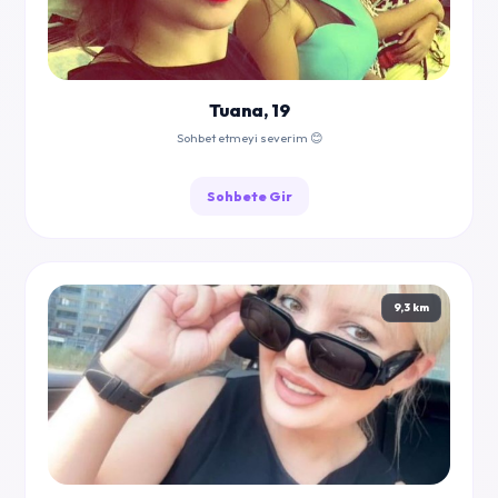
Tuana, 19
Sohbet etmeyi severim 😊
Sohbete Gir
9,3 km