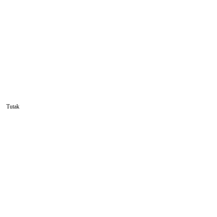
Sohbet Et
Tutak