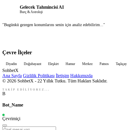
Gelecek Tahmincisi AI
Burç & Astroloji
"Bugünkü gezegen konumlarını senin için analiz edebilirim..."
Çevre İlçeler
Diyadin
Doğubayazıt
Eleşkirt
Hamur
Merkez
Patnos
Taşlıçay
Sohbet
X
Ana Sayfa
Gizlilik Politikası
İletişim
Hakkımızda
© 2026 SohbetX - 22 Yıllık Tutku. Tüm Hakları Saklıdır.
TAKİP EDİLİYORUZ...
B
Bot_Name
Çevrimiçi