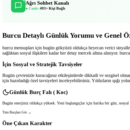
Ağrı Sohbet Kanalı
● Canlı:
493+ Kişi Bağlı
Burcu Detaylı Günlük Yorumu ve Genel Öz
burcu mensupları için bugün gökyüzü oldukça heyecan verici sinyaller
sağlıktan sosyal ilişkilere kadar her detay mercek altına alınıyor. burc
İçin Sosyal ve Stratejik Tavsiyeler
Bugün çevrenizle kuracağınız etkileşimlerde dikkatli ve sezgisel olman
için hazırladığı özel tavsiyeleri inceleyebilirsiniz. Yıldızların ışığı yol
Günlük Burç Falı ( Koc)
Bugün enerjiniz oldukça yüksek. Yeni başlangıçlar için harika bir gün, sosyal
Tüm Burçları Gör →
Öne Çıkan Karakter