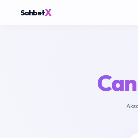
X
Sohbet
Canl
Aksa