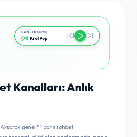
CANLI RADYO
Kral Pop
t Kanalları: Anlık
*Aksaray geneli** canlı sohbet
n her saati aktif olan odalarımızda, sizinle