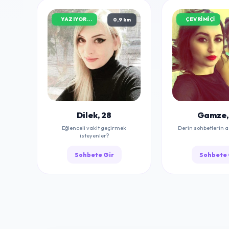
YAZIYOR...
ÇEVRIMIÇI
0,9 km
Dilek, 28
Gamze,
Eğlenceli vakit geçirmek
Derin sohbetlerin a
isteyenler?
Sohbete Gir
Sohbete 