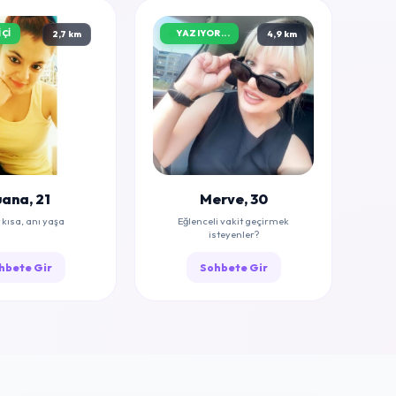
ÇI
YAZIYOR...
2,7 km
4,9 km
ana, 21
Merve, 30
kısa, anı yaşa
Eğlenceli vakit geçirmek
isteyenler?
hbete Gir
Sohbete Gir