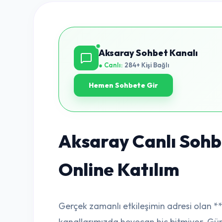
Aksaray Sohbet Kanalı
● Canlı:
284+ Kişi Bağlı
Hemen Sohbete Gir
Aksaray Canlı Sohbe
Online Katılım
Gerçek zamanlı etkileşimin adresi olan *
kanallarımızda heyecan hiç bitmiyor. Günü