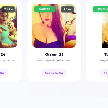
YAZIYOR...
ÇEVRIMI
11,6 km
9,6 km
 24
Gizem, 21
Tu
dresi burası
Vibe'ım yüksek, bekliyorum ✨
Hayat 
Gir
Sohbete Gir
So