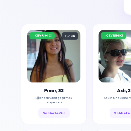
ÇEVRIMIÇI
ÇEVRIMIÇI
11,7 km
Pınar, 32
Aslı, 
Eğlenceli vakit geçirmek
Sakin bir akşam 
isteyenler?
Sohbete Gir
Sohbete 