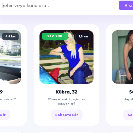
Ara
YAZIYOR...
4,8 km
1,8 km
29
Kübra, 32
S
muhabbeti?
Eğlenceli vakit geçirmek
Hayat 
isteyenler?
Gir
Sohbete Gir
So