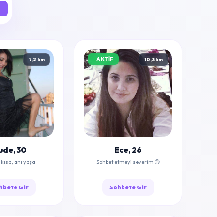
AKTIF
7,2 km
10,3 km
ude, 30
Ece, 26
kısa, anı yaşa
Sohbet etmeyi severim 😊
hbete Gir
Sohbete Gir