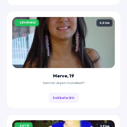
ÇEVRIMIÇI
4,0 km
Merve, 19
Sakin bir akşam muhabbeti?
Sohbete Gir
AKTIF
3,9 km