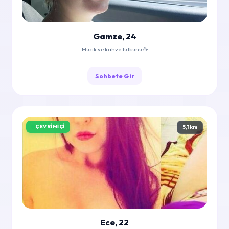
Gamze, 24
Müzik ve kahve tutkunu ☕
Sohbete Gir
ÇEVRIMIÇI
5,1 km
Ece, 22