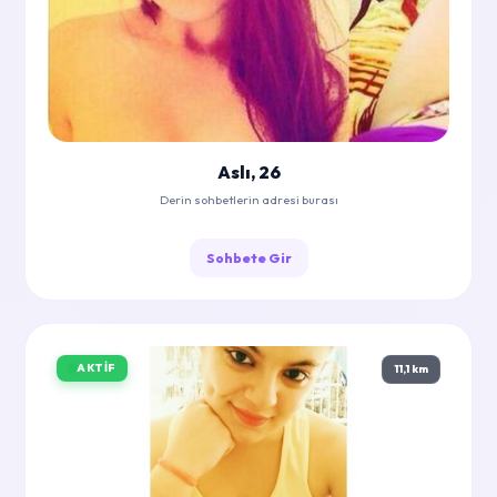
Aslı, 26
Derin sohbetlerin adresi burası
Sohbete Gir
AKTIF
11,1 km