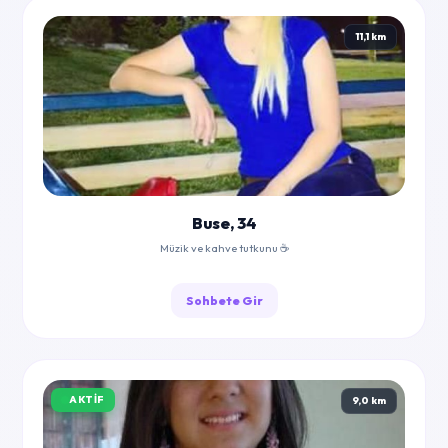
11,1 km
Buse, 34
Müzik ve kahve tutkunu ☕
Sohbete Gir
AKTIF
9,0 km