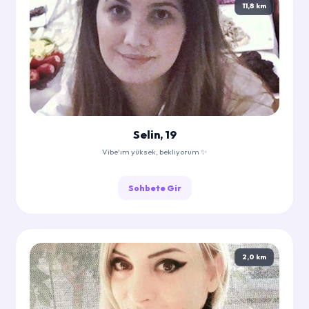
11,8 km
Selin, 19
Vibe'ım yüksek, bekliyorum ✨
Sohbete Gir
2,0 km