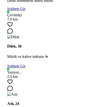
Derin sohbetlerin adresi burası
Sohbete Gir
Çevrimiçi
7,9 km
Dilek, 30
Müzik ve kahve tutkunu ☕
Sohbete Gir
Yazıyor...
2,9 km
Aslı, 24