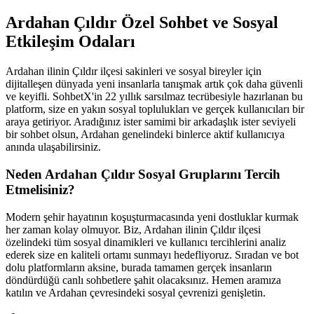
Ardahan Çıldır Özel Sohbet ve Sosyal
Etkileşim Odaları
Ardahan ilinin Çıldır ilçesi sakinleri ve sosyal bireyler için
dijitalleşen dünyada yeni insanlarla tanışmak artık çok daha güvenli
ve keyifli. SohbetX'in 22 yıllık sarsılmaz tecrübesiyle hazırlanan bu
platform, size en yakın sosyal toplulukları ve gerçek kullanıcıları bir
araya getiriyor. Aradığınız ister samimi bir arkadaşlık ister seviyeli
bir sohbet olsun, Ardahan genelindeki binlerce aktif kullanıcıya
anında ulaşabilirsiniz.
Neden Ardahan Çıldır Sosyal Gruplarını Tercih
Etmelisiniz?
Modern şehir hayatının koşuşturmacasında yeni dostluklar kurmak
her zaman kolay olmuyor. Biz, Ardahan ilinin Çıldır ilçesi
özelindeki tüm sosyal dinamikleri ve kullanıcı tercihlerini analiz
ederek size en kaliteli ortamı sunmayı hedefliyoruz. Sıradan ve bot
dolu platformların aksine, burada tamamen gerçek insanların
döndürdüğü canlı sohbetlere şahit olacaksınız. Hemen aramıza
katılın ve Ardahan çevresindeki sosyal çevrenizi genişletin.