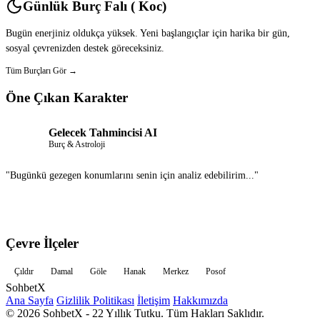
Günlük Burç Falı ( Koc)
Bugün enerjiniz oldukça yüksek. Yeni başlangıçlar için harika bir gün,
sosyal çevrenizden destek göreceksiniz.
Tüm Burçları Gör →
Öne Çıkan Karakter
Gelecek Tahmincisi AI
Burç & Astroloji
"Bugünkü gezegen konumlarını senin için analiz edebilirim..."
Sohbet Et
Çevre İlçeler
Çıldır
Damal
Göle
Hanak
Merkez
Posof
Sohbet
X
Ana Sayfa
Gizlilik Politikası
İletişim
Hakkımızda
© 2026 SohbetX - 22 Yıllık Tutku. Tüm Hakları Saklıdır.