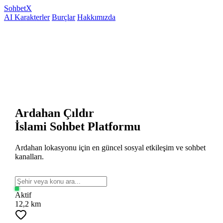
Sohbet
X
AI Karakterler
Burçlar
Hakkımızda
Ardahan Çıldır
İslami Sohbet Platformu
Ardahan lokasyonu için en güncel sosyal etkileşim ve sohbet
kanalları.
Aktif
12,2 km