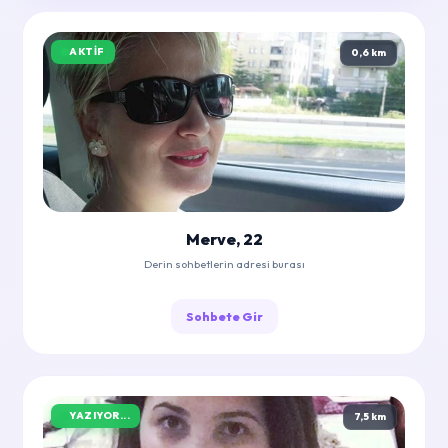
AKTIF
0,6 km
Merve, 22
Derin sohbetlerin adresi burası
Sohbete Gir
YAZIYOR...
7,5 km