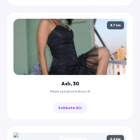
8,7 km
Aslı, 30
Müzik ve kahve tutkunu ☕
Sohbete Gir
6,6 km