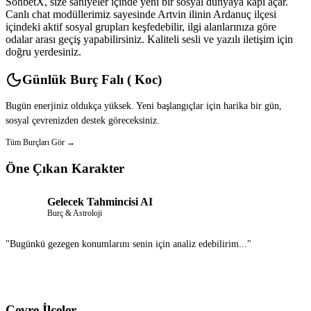
SohbetX, size saniyeler içinde yeni bir sosyal dünyaya kapı açar.
Canlı chat modüllerimiz sayesinde Artvin ilinin Ardanuç ilçesi
içindeki aktif sosyal grupları keşfedebilir, ilgi alanlarınıza göre
odalar arası geçiş yapabilirsiniz. Kaliteli sesli ve yazılı iletişim için
doğru yerdesiniz.
Günlük Burç Falı ( Koc)
Bugün enerjiniz oldukça yüksek. Yeni başlangıçlar için harika bir gün,
sosyal çevrenizden destek göreceksiniz.
Tüm Burçları Gör →
Öne Çıkan Karakter
Gelecek Tahmincisi AI
Burç & Astroloji
"Bugünkü gezegen konumlarını senin için analiz edebilirim..."
Sohbet Et
Çevre İlçeler