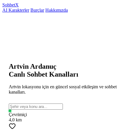
Sohbet
X
AI Karakterler
Burçlar
Hakkımızda
Artvin Ardanuç
Canlı Sohbet Kanalları
Artvin lokasyonu için en güncel sosyal etkileşim ve sohbet
kanalları.
Çevrimiçi
4,0 km