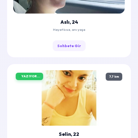
Aslı, 24
Hayat kısa, anı yaşa
Sohbete Gir
YAZIYOR...
7,7 km
Selin, 22