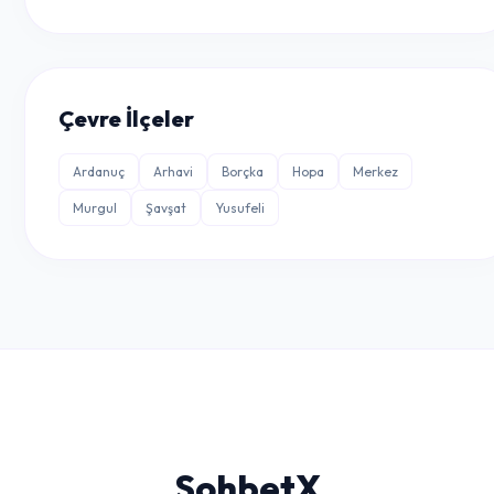
Çevre İlçeler
Ardanuç
Arhavi
Borçka
Hopa
Merkez
Murgul
Şavşat
Yusufeli
Sohbet
X