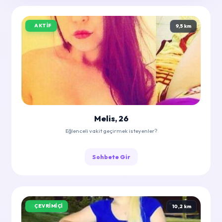
AKTIF
9,5 km
Melis, 26
Eğlenceli vakit geçirmek isteyenler?
Sohbete Gir
ÇEVRIMIÇI
10,2 km