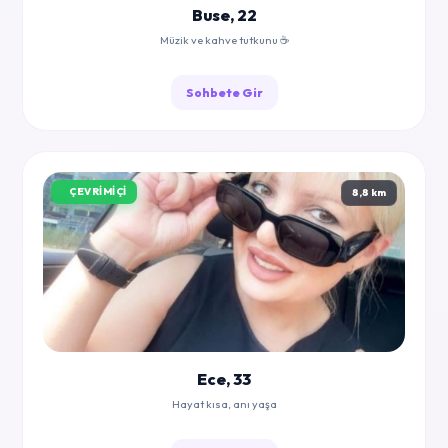
Buse, 22
Müzik ve kahve tutkunu ☕
Sohbete Gir
ÇEVRIMIÇI
8,8 km
Ece, 33
Hayat kısa, anı yaşa