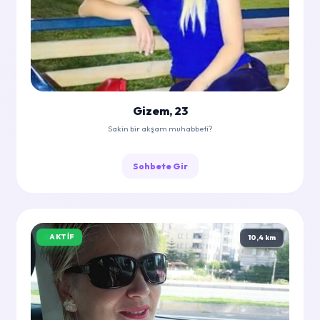
Gizem, 23
Sakin bir akşam muhabbeti?
Sohbete Gir
AKTIF
10,4 km