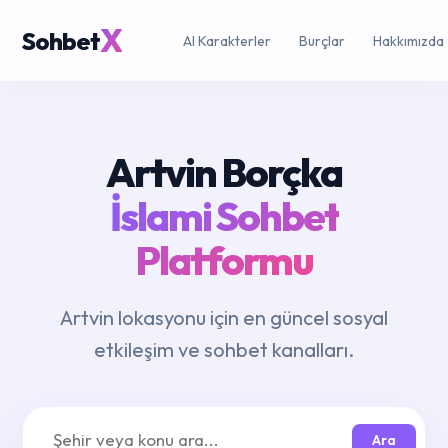
X
Sohbet
AI Karakterler
Burçlar
Hakkımızda
Artvin Borçka
İslami Sohbet
Platformu
Artvin lokasyonu için en güncel sosyal
etkileşim ve sohbet kanalları.
Ara