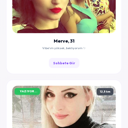
Merve, 31
Vibe'ım yüksek, bekliyorum ✨
Sohbete Gir
YAZIYOR...
12,5 km