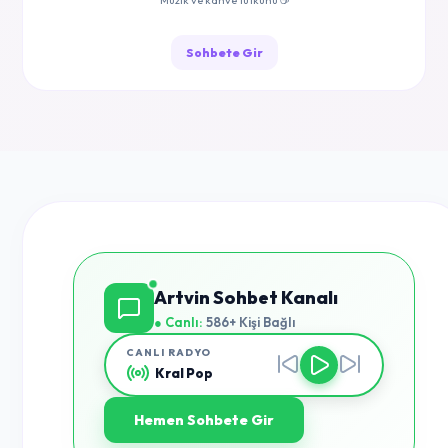
Müzik ve kahve tutkunu ☕
Sohbete Gir
Artvin Sohbet Kanalı
● Canlı:
586+ Kişi Bağlı
CANLI RADYO
Kral Pop
Hemen Sohbete Gir