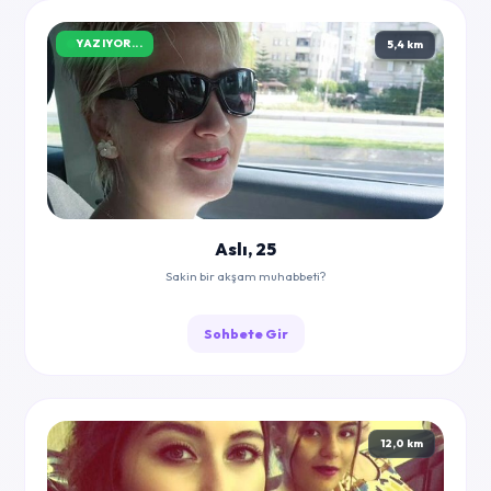
YAZIYOR...
5,4 km
Aslı, 25
Sakin bir akşam muhabbeti?
Sohbete Gir
12,0 km