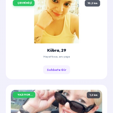
ÇEVRIMIÇI
10,2 km
Kübra, 29
Hayat kısa, anı yaşa
Sohbete Gir
YAZIYOR...
1,2 km