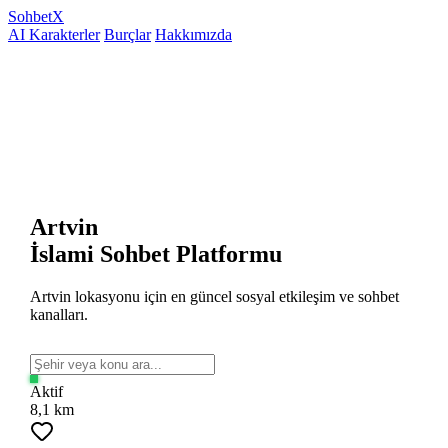
Sohbet
X
AI Karakterler
Burçlar
Hakkımızda
Artvin
İslami Sohbet Platformu
Artvin lokasyonu için en güncel sosyal etkileşim ve sohbet
kanalları.
Aktif
8,1 km