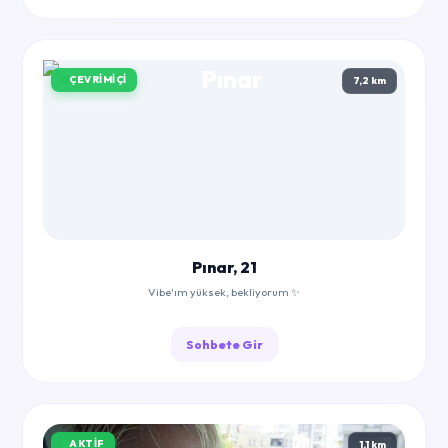
ÇEVRIMIÇI
7,2 km
Pınar, 21
Vibe'ım yüksek, bekliyorum ✨
Sohbete Gir
AKTIF
1,1 km