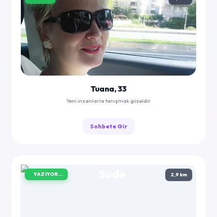
Tuana, 33
Yeni insanlarla tanışmak güzeldir
Sohbete Gir
YAZIYOR...
2,9 km