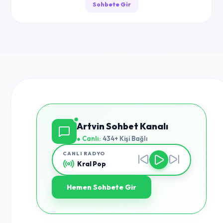
Sohbete Gir
Artvin Sohbet Kanalı
● Canlı:
434+ Kişi Bağlı
CANLI RADYO
Kral Pop
Hemen Sohbete Gir