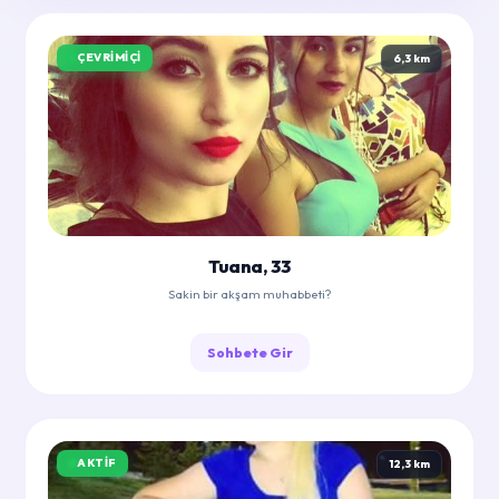
ÇEVRIMIÇI
6,3 km
Tuana, 33
Sakin bir akşam muhabbeti?
Sohbete Gir
AKTIF
12,3 km