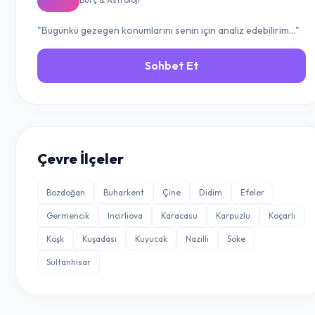
"Bugünkü gezegen konumlarını senin için analiz edebilirim..."
Sohbet Et
Çevre İlçeler
Bozdoğan
Buharkent
Çine
Didim
Efeler
Germencik
Incirliova
Karacasu
Karpuzlu
Koçarlı
Köşk
Kuşadası
Kuyucak
Nazilli
Söke
Sultanhisar