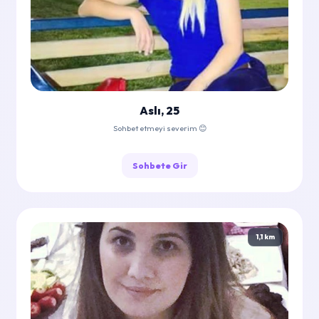
Aslı, 25
Sohbet etmeyi severim 😊
Sohbete Gir
1,1 km