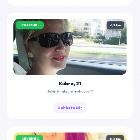
YAZIYOR...
6,9 km
Kübra, 21
Sakin bir akşam muhabbeti?
Sohbete Gir
ÇEVRIMIÇI
11,2 km