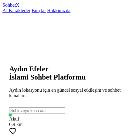
Sohbet
X
AI Karakterler
Burçlar
Hakkımızda
Aydın Efeler
İslami Sohbet Platformu
Aydın lokasyonu için en güncel sosyal etkileşim ve sohbet
kanalları.
Aktif
6,9 km