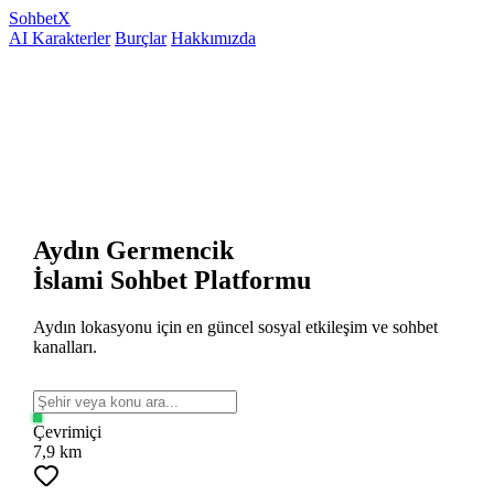
Sohbet
X
AI Karakterler
Burçlar
Hakkımızda
Aydın Germencik
İslami Sohbet Platformu
Aydın lokasyonu için en güncel sosyal etkileşim ve sohbet
kanalları.
Çevrimiçi
7,9 km