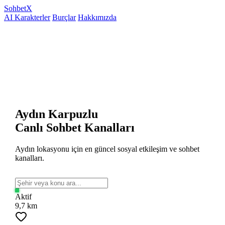
Sohbet
X
AI Karakterler
Burçlar
Hakkımızda
Aydın Karpuzlu
Canlı Sohbet Kanalları
Aydın lokasyonu için en güncel sosyal etkileşim ve sohbet
kanalları.
Aktif
9,7 km