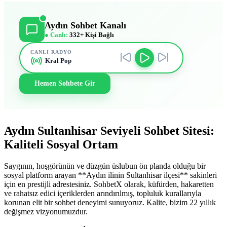
Aydın Sohbet Kanalı
● Canlı:
332+ Kişi Bağlı
CANLI RADYO
Kral Pop
Hemen Sohbete Gir
Aydın Sultanhisar Seviyeli Sohbet Sitesi:
Kaliteli Sosyal Ortam
Saygının, hoşgörünün ve düzgün üslubun ön planda olduğu bir
sosyal platform arayan **Aydın ilinin Sultanhisar ilçesi** sakinleri
için en prestijli adrestesiniz. SohbetX olarak, küfürden, hakaretten
ve rahatsız edici içeriklerden arındırılmış, topluluk kurallarıyla
korunan elit bir sohbet deneyimi sunuyoruz. Kalite, bizim 22 yıllık
değişmez vizyonumuzdur.