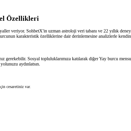
l Özellikleri
ller veriyor. SohbetX'in uzman astroloji veri tabanı ve 22 yıllık dene
burcunun karakteristik özelliklerine dair derinlemesine analizlerle kendin
ız gerekebilir. Sosyal topluluklarımıza katılarak diğer Yay burcu mensup
ğı yolunuzu aydınlatsın.
in cesaretiniz var.