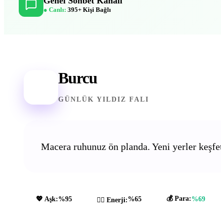
Genel Sohbet Kanalı
● Canlı:
395+ Kişi Bağlı
Burcu
♐
GÜNLÜK YILDIZ FALI
Macera ruhunuz ön planda. Yeni yerler keşfet
💰 Para:
💖 Aşk:
%95
%65
%69
🧘‍♂️ Enerji: