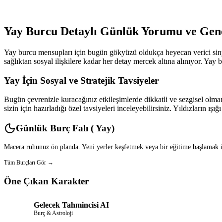
Yay Burcu Detaylı Günlük Yorumu ve Gene
Yay burcu mensupları için bugün gökyüzü oldukça heyecan verici sinya
sağlıktan sosyal ilişkilere kadar her detay mercek altına alınıyor. Yay 
Yay İçin Sosyal ve Stratejik Tavsiyeler
Bugün çevrenizle kuracağınız etkileşimlerde dikkatli ve sezgisel olman
sizin için hazırladığı özel tavsiyeleri inceleyebilirsiniz. Yıldızların ışı
Günlük Burç Falı ( Yay)
Macera ruhunuz ön planda. Yeni yerler keşfetmek veya bir eğitime başlamak iç
Tüm Burçları Gör →
Öne Çıkan Karakter
Gelecek Tahmincisi AI
Burç & Astroloji