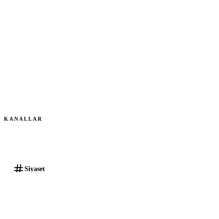
KANALLAR
Genel
Siyaset
Kelime_Oyunu
#Genel
●
248
Online