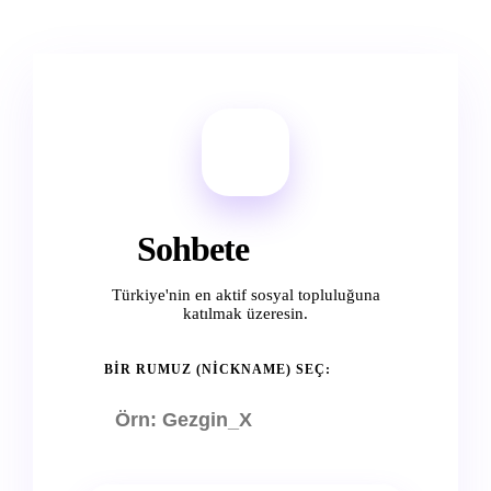
Sohbete
Bağlan
Türkiye'nin en aktif sosyal topluluğuna
katılmak üzeresin.
BIR RUMUZ (NICKNAME) SEÇ: