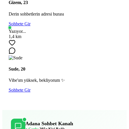
Gizem, 23
Derin sohbetlerin adresi burası
Sohbete Gir
Yazıyor...
1,4 km
Sude, 20
Vibe'ım yüksek, bekliyorum ✨
Sohbete Gir
Adana Sohbet Kanalı
● Canlı:
205+ Kişi Bağlı