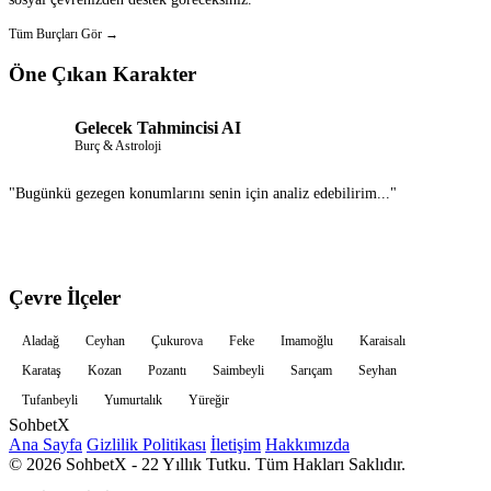
Tüm Burçları Gör →
Öne Çıkan Karakter
Gelecek Tahmincisi AI
Burç & Astroloji
"Bugünkü gezegen konumlarını senin için analiz edebilirim..."
Sohbet Et
Çevre İlçeler
Aladağ
Ceyhan
Çukurova
Feke
Imamoğlu
Karaisalı
Karataş
Kozan
Pozantı
Saimbeyli
Sarıçam
Seyhan
Tufanbeyli
Yumurtalık
Yüreğir
Sohbet
X
Ana Sayfa
Gizlilik Politikası
İletişim
Hakkımızda
© 2026 SohbetX - 22 Yıllık Tutku. Tüm Hakları Saklıdır.