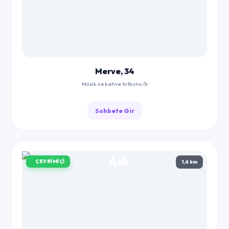
Merve, 34
Müzik ve kahve tutkunu ☕
Sohbete Gir
ÇEVRIMIÇI
1,6 km