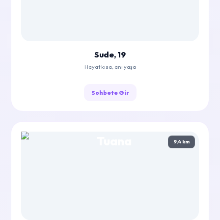
Sude, 19
Hayat kısa, anı yaşa
Sohbete Gir
9,4 km