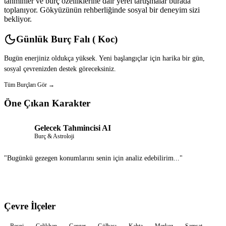
tahminler ve burç özelliklerine dair yerel tartışmalar burada
toplanıyor. Gökyüzünün rehberliğinde sosyal bir deneyim sizi
bekliyor.
Günlük Burç Falı ( Koc)
Bugün enerjiniz oldukça yüksek. Yeni başlangıçlar için harika bir gün,
sosyal çevrenizden destek göreceksiniz.
Tüm Burçları Gör →
Öne Çıkan Karakter
Gelecek Tahmincisi AI
Burç & Astroloji
"Bugünkü gezegen konumlarını senin için analiz edebilirim..."
Sohbet Et
Çevre İlçeler