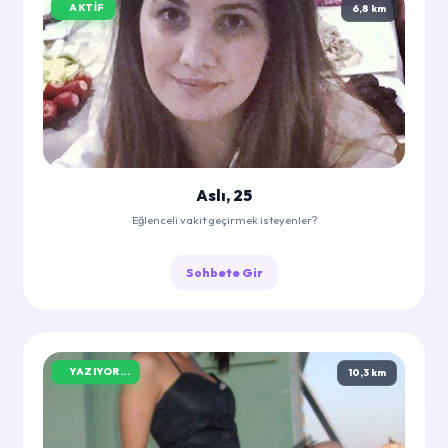
AKTIF
6,8 km
Aslı, 25
Eğlenceli vakit geçirmek isteyenler?
Sohbete Gir
YAZIYOR...
10,3 km