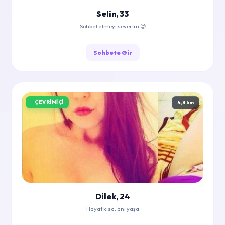
Selin, 33
Sohbet etmeyi severim 😊
Sohbete Gir
ÇEVRIMIÇI
4,3 km
Dilek, 24
Hayat kısa, anı yaşa