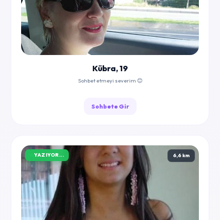
Kübra, 19
Sohbet etmeyi severim 😊
Sohbete Gir
YAZIYOR...
6,6 km