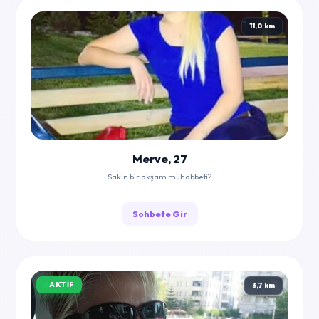
11,0 km
Merve, 27
Sakin bir akşam muhabbeti?
Sohbete Gir
AKTIF
3,7 km