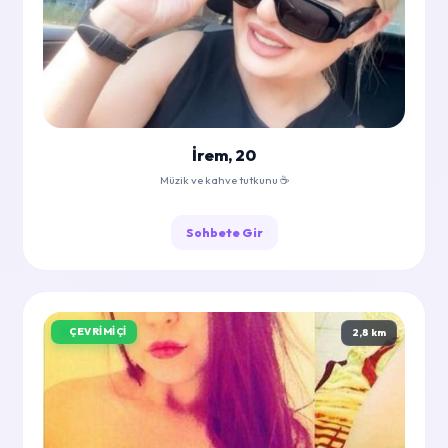
İrem, 20
Müzik ve kahve tutkunu ☕
Sohbete Gir
ÇEVRIMIÇI
2,8 km