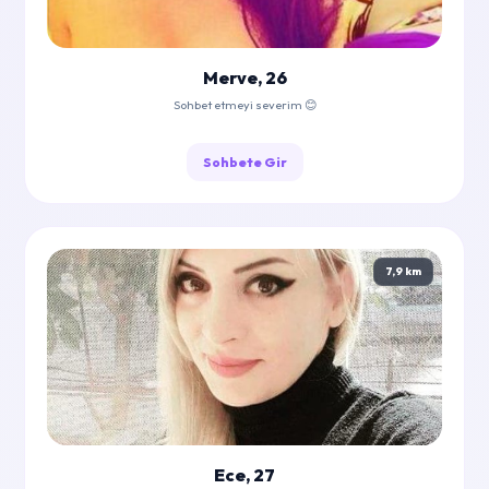
Merve, 26
Sohbet etmeyi severim 😊
Sohbete Gir
7,9 km
Ece, 27