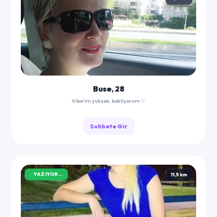
Buse, 28
Vibe'ım yüksek, bekliyorum ✨
Sohbete Gir
YAZIYOR...
11,5 km