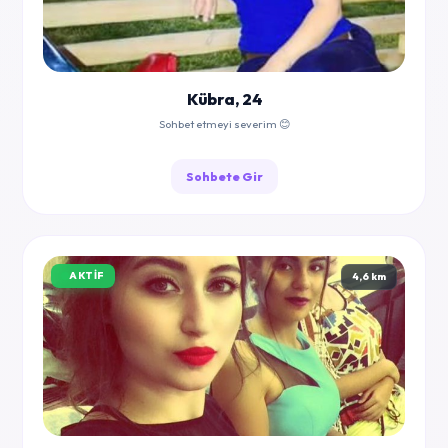
Kübra, 24
Sohbet etmeyi severim 😊
Sohbete Gir
AKTIF
4,6 km