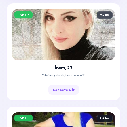
AKTIF
9,2 km
İrem, 27
Vibe'ım yüksek, bekliyorum ✨
Sohbete Gir
AKTIF
2,2 km