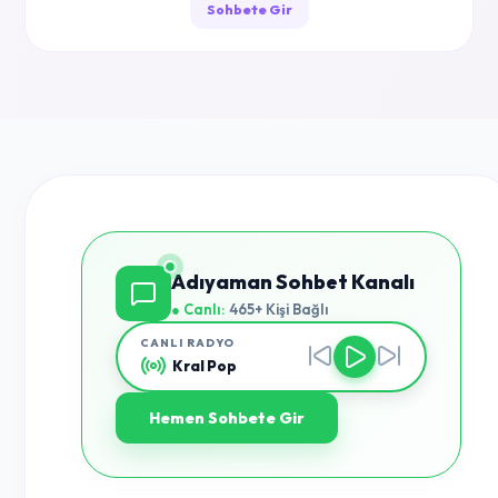
Sohbete Gir
Adıyaman Sohbet Kanalı
● Canlı:
465+ Kişi Bağlı
CANLI RADYO
Kral Pop
Hemen Sohbete Gir