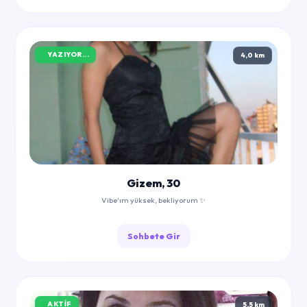
YAZIYOR...
4,0 km
Gizem, 30
Vibe'ım yüksek, bekliyorum ✨
Sohbete Gir
AKTIF
5,5 km