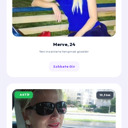
Merve, 24
Yeni insanlarla tanışmak güzeldir
Sohbete Gir
AKTIF
10,3 km