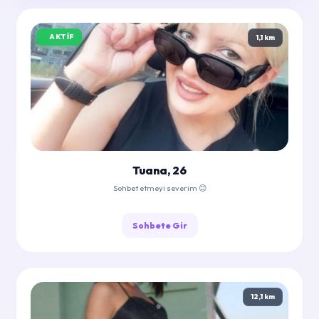
AKTIF
1,1 km
Tuana, 26
Sohbet etmeyi severim 😊
Sohbete Gir
12,1 km