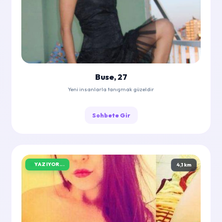
Buse, 27
Yeni insanlarla tanışmak güzeldir
Sohbete Gir
YAZIYOR...
4,1 km