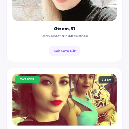
Gizem, 31
Derin sohbetlerin adresi burası
Sohbete Gir
YAZIYOR...
7,2 km