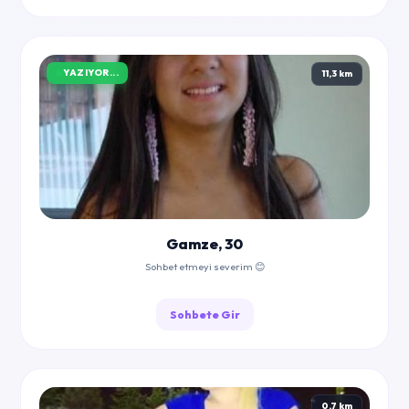
YAZIYOR...
11,3 km
Gamze, 30
Sohbet etmeyi severim 😊
Sohbete Gir
0,7 km