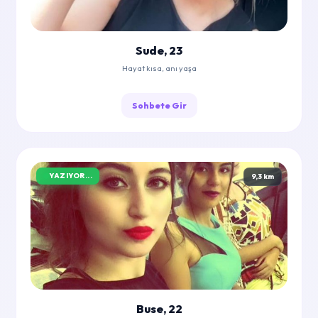
Sude, 23
Hayat kısa, anı yaşa
Sohbete Gir
YAZIYOR...
9,3 km
Buse, 22