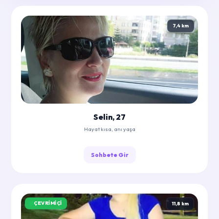
7,4 km
Selin, 27
Hayat kısa, anı yaşa
Sohbete Gir
ÇEVRIMIÇI
11,8 km