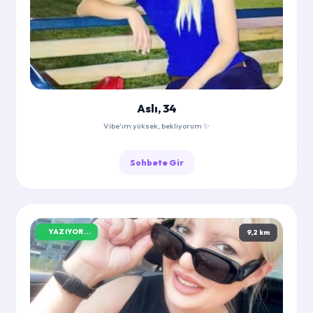
Aslı, 34
Vibe'ım yüksek, bekliyorum ✨
Sohbete Gir
YAZIYOR...
9,2 km