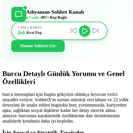
Adıyaman Sohbet Kanalı
● Canlı:
487+ Kişi Bağlı
CANLI RADYO
Kral Pop
Hemen Sohbete Gir
Burcu Detaylı Günlük Yorumu ve Genel
Özellikleri
burcu mensupları için bugün gökyüzü oldukça heyecan verici
sinyaller veriyor. SohbetX'in uzman astroloji veri tabanı ve 22 yıllık
deneyimi ile analiz edilen bugünkü burç yorumunuzda, kariyerden
aşka, sağlıktan sosyal ilişkilere kadar her detay mercek altına
alınıyor. burcunun karakteristik özelliklerine dair derinlemesine
analizlerle kendinizi daha iyi keşfedin.
İçin Sosyal ve Stratejik Tavsiyeler