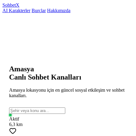
Sohbet
X
AI Karakterler
Burçlar
Hakkımızda
Amasya
Canlı Sohbet Kanalları
Amasya lokasyonu için en güncel sosyal etkileşim ve sohbet
kanalları.
Aktif
6,3 km