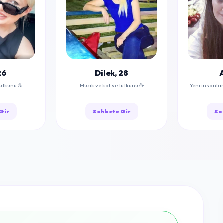
26
Dilek, 28
A
tutkunu ☕
Müzik ve kahve tutkunu ☕
Yeni insanla
Gir
Sohbete Gir
So