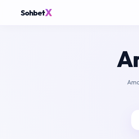
X
Sohbet
A
Amas