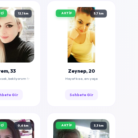
ÇI
AKTIF
12,1 km
5,7 km
rem, 33
Zeynep, 20
ksek, bekliyorum ✨
Hayat kısa, anı yaşa
hbete Gir
Sohbete Gir
ÇI
AKTIF
0,6 km
3,3 km