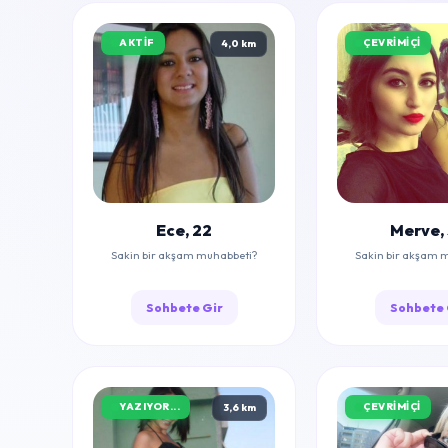
AKTIF
ÇEVRIMIÇI
4,0 km
Ece, 22
Merve,
Sakin bir akşam muhabbeti?
Sakin bir akşam 
Sohbete Gir
Sohbete 
YAZIYOR...
ÇEVRIMIÇI
3,6 km