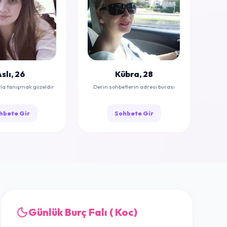
slı, 26
Kübra, 28
rla tanışmak güzeldir
Derin sohbetlerin adresi burası
hbete Gir
Sohbete Gir
Günlük Burç Falı ( Koc)