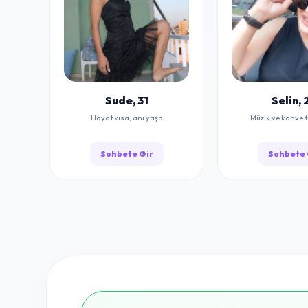
Sude, 31
Selin, 
Hayat kısa, anı yaşa
Müzik ve kahve 
Sohbete Gir
Sohbete 