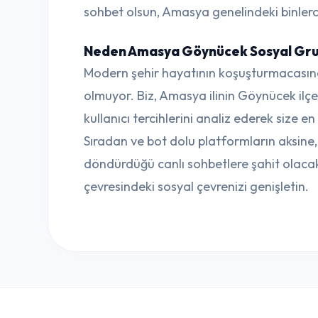
sohbet olsun, Amasya genelindeki binlerce 
Neden Amasya Göynücek Sosyal Grupl
Modern şehir hayatının koşuşturmacasın
olmuyor. Biz, Amasya ilinin Göynücek ilçe
kullanıcı tercihlerini analiz ederek size e
Sıradan ve bot dolu platformların aksin
döndürdüğü canlı sohbetlere şahit olaca
çevresindeki sosyal çevrenizi genişletin.