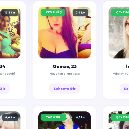
ÇEVRIMIÇI
ÇEVRIMI
12,5 km
7,4 km
 34
Gamze, 23
İ
muhabbeti?
Hayat kısa, anı yaşa
Vibe'ım yü
Gir
Sohbete Gir
So
YAZIYOR...
ÇEVRIMI
4,4 km
6,5 km