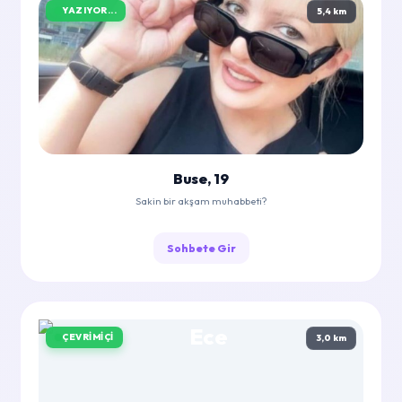
YAZIYOR...
5,4 km
Buse, 19
Sakin bir akşam muhabbeti?
Sohbete Gir
ÇEVRIMIÇI
3,0 km