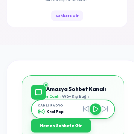
Sakin bir akşam muhabbeti?
Sohbete Gir
Amasya Sohbet Kanalı
● Canlı:
496+ Kişi Bağlı
CANLI RADYO
Kral Pop
Hemen Sohbete Gir