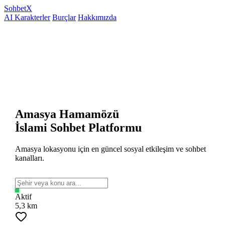
Sohbet
X
AI Karakterler
Burçlar
Hakkımızda
Amasya Hamamözü
İslami Sohbet Platformu
Amasya lokasyonu için en güncel sosyal etkileşim ve sohbet
kanalları.
Aktif
5,3 km