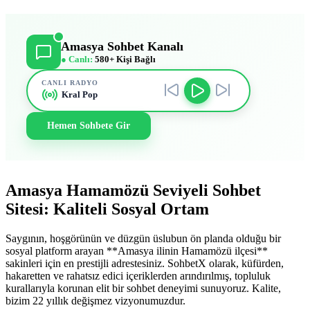
Amasya Sohbet Kanalı
● Canlı:
580+ Kişi Bağlı
CANLI RADYO
Kral Pop
Hemen Sohbete Gir
Amasya Hamamözü Seviyeli Sohbet
Sitesi: Kaliteli Sosyal Ortam
Saygının, hoşgörünün ve düzgün üslubun ön planda olduğu bir
sosyal platform arayan **Amasya ilinin Hamamözü ilçesi**
sakinleri için en prestijli adrestesiniz. SohbetX olarak, küfürden,
hakaretten ve rahatsız edici içeriklerden arındırılmış, topluluk
kurallarıyla korunan elit bir sohbet deneyimi sunuyoruz. Kalite,
bizim 22 yıllık değişmez vizyonumuzdur.