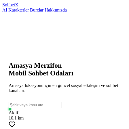
Sohbet
X
AI Karakterler
Burçlar
Hakkımızda
Amasya Merzifon
Mobil Sohbet Odaları
Amasya lokasyonu için en güncel sosyal etkileşim ve sohbet
kanalları.
Aktif
10,1 km