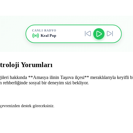
CANLI RADYO
Kral Pop
troloji Yorumları
jileri hakkında **Amasya ilinin Taşova ilçesi** meraklılarıyla keyifli bi
n rehberliğinde sosyal bir deneyim sizi bekliyor.
 çevrenizden destek göreceksiniz.