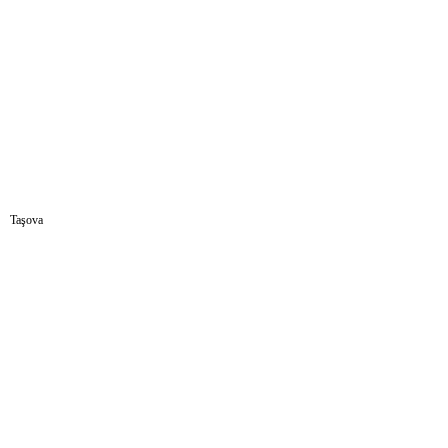
Sohbet Et
Taşova