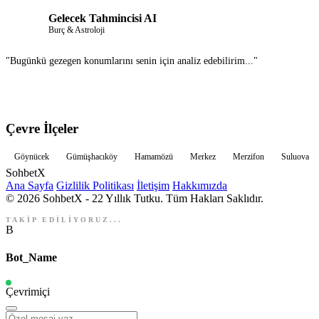
Gelecek Tahmincisi AI
Burç & Astroloji
"Bugünkü gezegen konumlarını senin için analiz edebilirim..."
Çevre İlçeler
Göynücek
Gümüşhacıköy
Hamamözü
Merkez
Merzifon
Suluova
Sohbet
X
Ana Sayfa
Gizlilik Politikası
İletişim
Hakkımızda
© 2026 SohbetX - 22 Yıllık Tutku. Tüm Hakları Saklıdır.
TAKİP EDİLİYORUZ...
B
Bot_Name
Çevrimiçi