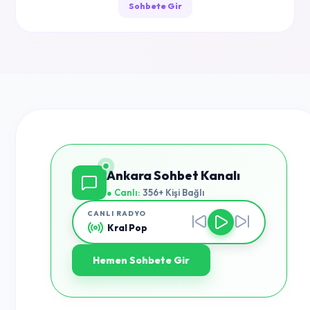
Sohbete Gir
Ankara Sohbet Kanalı
● Canlı:
356+ Kişi Bağlı
CANLI RADYO
Kral Pop
Hemen Sohbete Gir