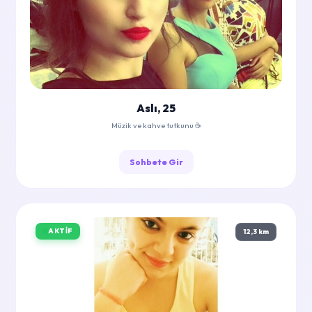
Aslı, 25
Müzik ve kahve tutkunu ☕
Sohbete Gir
AKTIF
12,3 km