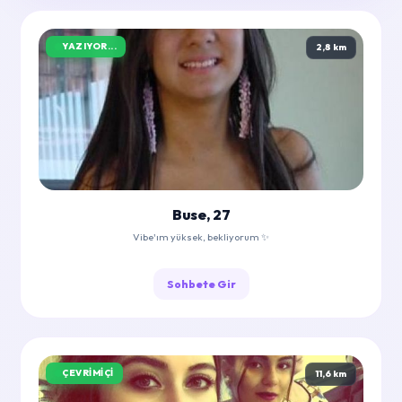
YAZIYOR...
2,8 km
Buse, 27
Vibe'ım yüksek, bekliyorum ✨
Sohbete Gir
ÇEVRIMIÇI
11,6 km