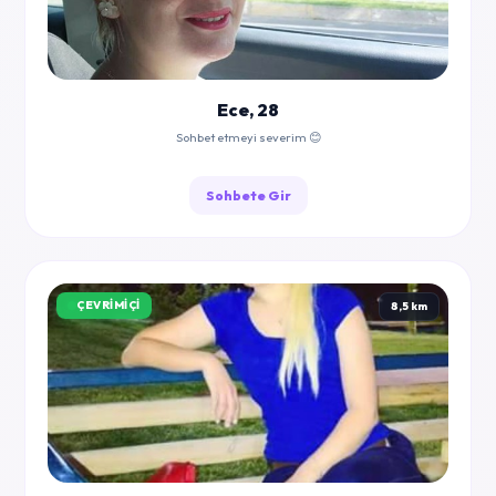
Ece, 28
Sohbet etmeyi severim 😊
Sohbete Gir
ÇEVRIMIÇI
8,5 km