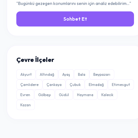
"Bugünkü gezegen konumlarını senin için analiz edebilirim..."
Sohbet Et
Çevre İlçeler
Akyurt
Altındağ
Ayaş
Bala
Beypazarı
Çamlıdere
Çankaya
Çubuk
Elmadağ
Etimesgut
Evren
Gölbaşı
Güdül
Haymana
Kalecik
Kazan