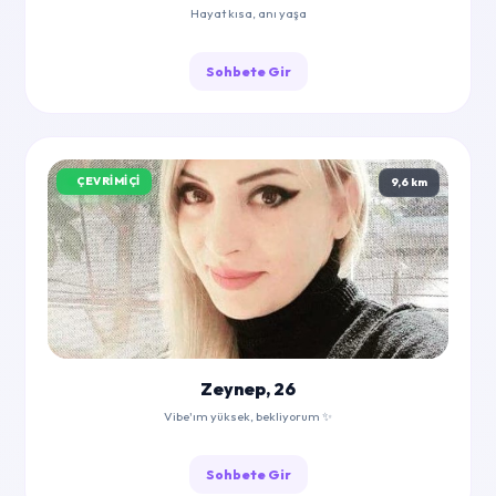
Hayat kısa, anı yaşa
Sohbete Gir
ÇEVRIMIÇI
9,6 km
Zeynep, 26
Vibe'ım yüksek, bekliyorum ✨
Sohbete Gir