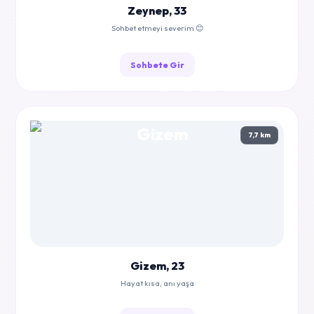
Zeynep, 33
Sohbet etmeyi severim 😊
Sohbete Gir
7,7 km
Gizem, 23
Hayat kısa, anı yaşa