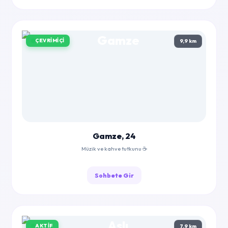
ÇEVRIMIÇI
9,9 km
Gamze, 24
Müzik ve kahve tutkunu ☕
Sohbete Gir
AKTIF
7,9 km