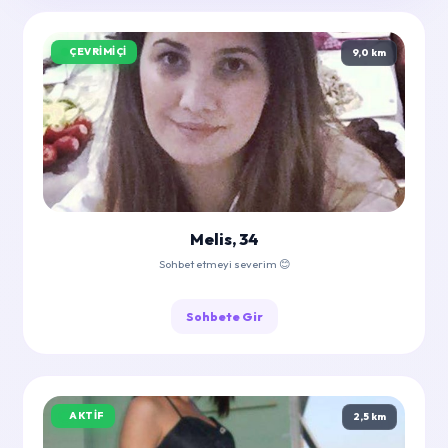
ÇEVRIMIÇI
9,0 km
Melis, 34
Sohbet etmeyi severim 😊
Sohbete Gir
AKTIF
2,5 km