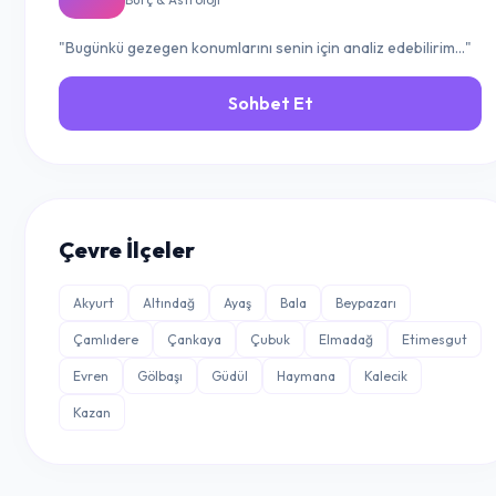
"Bugünkü gezegen konumlarını senin için analiz edebilirim..."
Sohbet Et
Çevre İlçeler
Akyurt
Altındağ
Ayaş
Bala
Beypazarı
Çamlıdere
Çankaya
Çubuk
Elmadağ
Etimesgut
Evren
Gölbaşı
Güdül
Haymana
Kalecik
Kazan