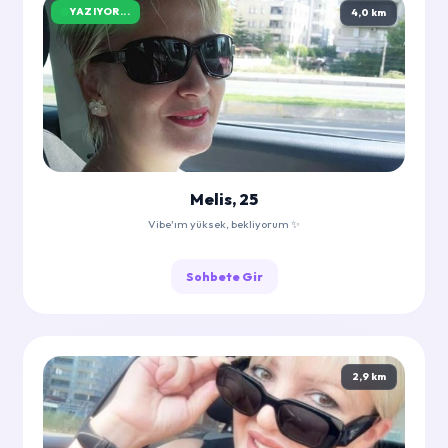
YAZIYOR...
4,0 km
Melis, 25
Vibe'ım yüksek, bekliyorum ✨
Sohbete Gir
2,9 km