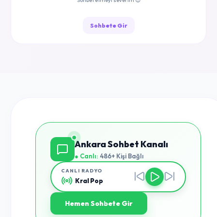
Sohbet etmeyi severim 😊
Sohbete Gir
Ankara Sohbet Kanalı
● Canlı:
486+ Kişi Bağlı
CANLI RADYO
Kral Pop
Hemen Sohbete Gir