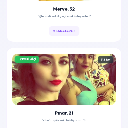
Merve, 32
Eğlenceli vakit geçirmek isteyenler?
Sohbete Gir
ÇEVRIMIÇI
3,8 km
Pınar, 21
Vibe'ım yüksek, bekliyorum ✨