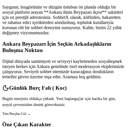
Saygının, hoşgörünün ve düzgün üslubun ön planda olduğu bir
sosyal platform arayan **Ankara ilinin Beypazarı ilçesi** sakinleri
için en prestijli adrestesiniz. SohbetX olarak, küfürden, hakaretten
ve rahatsız edici içeriklerden arındırılmış, topluluk kurallarıyla
korunan elit bir sohbet deneyimi sunuyoruz. Kalite, bizim 22 yıllık
değişmez vizyonumuzdur.
Ankara Beypazarı İçin Seçkin Arkadaşlıkların
Buluşma Noktası
Dijital dünyada samimiyeti ve seviyeyi kaybetmeden sosyalleşmek
isteyen herkes için Ankara genelinde özel moderasyon ekiplerimizle
çalışıyoruz. Seviyeli sohbet sitemizde kuracağınız dostlukların
temelini güven üzerine inşa edin. Aramıza hoş geldiniz.
Günlük Burç Falı ( Koc)
Bugün enerjiniz oldukça yüksek. Yeni başlangıçlar için harika bir gün,
sosyal çevrenizden destek göreceksiniz.
Tüm Burçları Gör →
Öne Çıkan Karakter