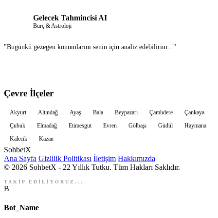
Gelecek Tahmincisi AI
Burç & Astroloji
"Bugünkü gezegen konumlarını senin için analiz edebilirim..."
Sohbet Et
Çevre İlçeler
Akyurt
Altındağ
Ayaş
Bala
Beypazarı
Çamlıdere
Çankaya
Çubuk
Elmadağ
Etimesgut
Evren
Gölbaşı
Güdül
Haymana
Kalecik
Kazan
Sohbet
X
Ana Sayfa
Gizlilik Politikası
İletişim
Hakkımızda
© 2026 SohbetX - 22 Yıllık Tutku. Tüm Hakları Saklıdır.
TAKİP EDİLİYORUZ...
B
Bot_Name